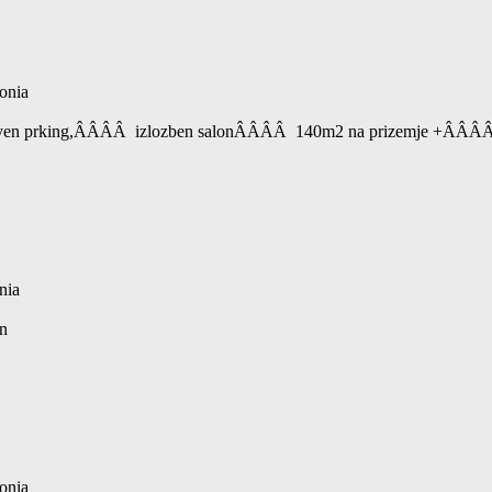
onia
sopstven prking,ÂÂÂÂ izlozben salonÂÂÂÂ 140m2 na prizemje +ÂÂÂÂ 
nia
on
onia