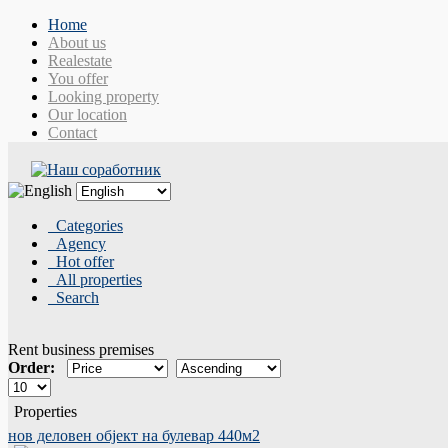
Home
About us
Realestate
You offer
Looking property
Our location
Contact
Categories
Agency
Hot offer
All properties
Search
Rent business premises
Order:
Properties
нов деловен објект на булевар 440м2