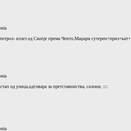
onia
акпетрол- излез од Скопје према Ченто,Маџари сутерен+приз+ка
onia
тап од улица,одговара за претставниства, салони, ::::
onia