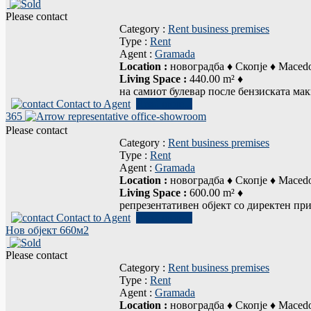
Please contact
Category :
Rent business premises
Type :
Rent
Agent :
Gramada
Location :
новоградба ♦ Скопје ♦ Maced
Living Space :
440.00 m² ♦
на самиот булевар после бензиската м
Contact to Agent
Read more...
365
representative office-showroom
Please contact
Category :
Rent business premises
Type :
Rent
Agent :
Gramada
Location :
новоградба ♦ Скопје ♦ Maced
Living Space :
600.00 m² ♦
репрезентативен објект со директен прис
Contact to Agent
Read more...
Нов објект 660м2
Please contact
Category :
Rent business premises
Type :
Rent
Agent :
Gramada
Location :
новоградба ♦ Скопје ♦ Maced