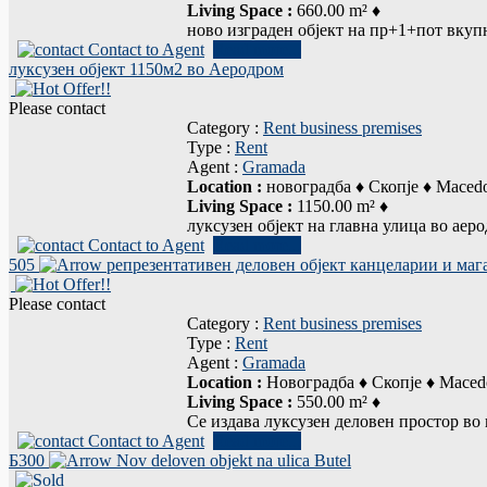
Living Space :
660.00 m² ♦
ново изграден објект на пр+1+пот вкупн
Contact to Agent
Read more...
луксузен објект 1150м2 во Аеродром
Please contact
Category :
Rent business premises
Type :
Rent
Agent :
Gramada
Location :
новоградба ♦ Скопје ♦ Maced
Living Space :
1150.00 m² ♦
луксузен објект на главна улица во аеро
Contact to Agent
Read more...
505
репрезентативен деловен објект канцеларии и маг
Please contact
Category :
Rent business premises
Type :
Rent
Agent :
Gramada
Location :
Новоградба ♦ Скопје ♦ Maced
Living Space :
550.00 m² ♦
Се издава луксузен деловен простор во 
Contact to Agent
Read more...
Б300
Nov deloven objekt na ulica Butel