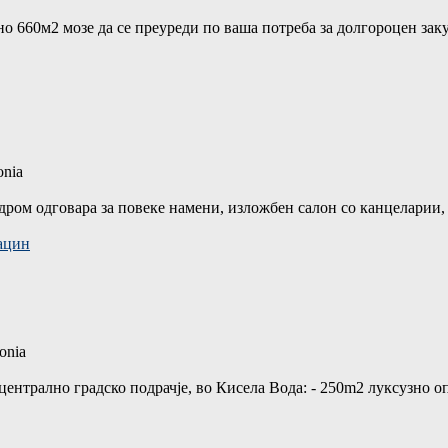
о 660м2 мозе да се преуреди по ваша потреба за долгороцен заку
onia
дром одговара за повеке намени, изложбен салон со канцеларии, и
ацин
onia
централно градско подрачје, во Кисела Вода: - 250m2 луксузно о