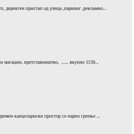
п, директен пристап од улица ,паркинг ,рекламно...
 магацин, претставништво, ...... вкупно 1150...
премен канцелариски простор со парно греење ...