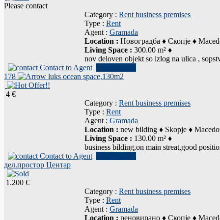
Please contact
Category :
Rent business premises
Type :
Rent
Agent :
Gramada
Location :
Новоградба ♦ Скопје ♦ Maced
Living Space :
300.00 m² ♦
nov deloven objekt so izlog na ulica , 
Contact to Agent
Read more...
178
luks ocean space,130m2
4 €
Category :
Rent business premises
Type :
Rent
Agent :
Gramada
Location :
new bilding ♦ Skopje ♦ Macedo
Living Space :
130.00 m² ♦
business bilding,on main streat,good positi
Contact to Agent
Read more...
дел.простор Центар
1.200 €
Category :
Rent business premises
Type :
Rent
Agent :
Gramada
Location :
реновирано ♦ Скопје ♦ Maced