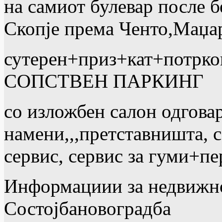
на самиот булевар после б
Скопје према Ченто,Маџа
сутерен+приз+кат+потрков
СОПСТВЕН ПАРКИНГ
со изложбен салон одговар
намени,,,претставништа, с
сервис, сервис за гуми+пе
Информациии за недвижн
Состојба
новоградба