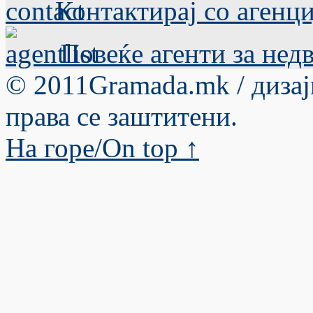
Контактирај со агенци
Повеќе агенти за нед
© 2011Gramada.mk / диза
права се заштитени.
На горе/Оn top ↑