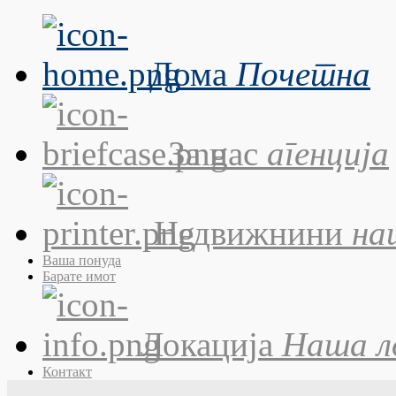
Дома
Почетна
За нас
агенција
Недвижнини
на
Ваша понуда
Барате имот
Локација
Наша л
Контакт