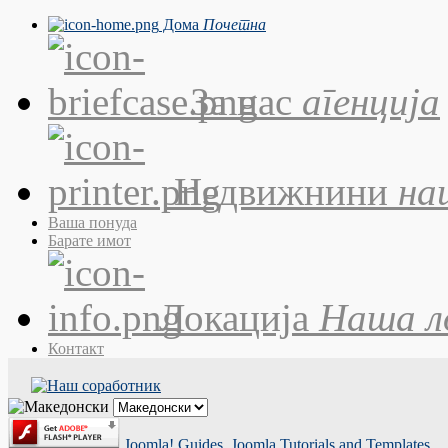
Дома
Почетна
За нас
агенција
Недвижнини
на
Ваша понуда
Барате имот
Локација
Наша л
Контакт
Joomla! Guides, Joomla Tutorials and Templates