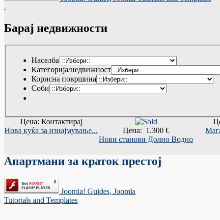
.
Барај недвижности
Населба
Категорија/недвижност
Корисна површина
Соби
Цена: Контактирај
Ц
Нова куќа за изнајмување...
Цена: 1.300 €
Маг
Нови станови Долно Водно
Апартмани за краток престој
Joomla! Guides, Joomla
Tutorials and Templates